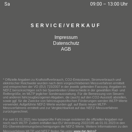
Sa
09:00 – 13:00 Uhr
SERVICE/VERKAUF
Impressum
Datenschutz
AGB
* Offizielle Angaben zu Kraftstoffverbrauch, CO2-Emissionen, Stromverbrauch und
elektrischer Reichweite wurden nach dem vorgeschriebenen Messverfahren ermittelt
und entsprechen der VO (EU) 715/2007 in der jeweils geltenden Fassung. Angaben im
NEFZ berücksichtigen sich bei Spannbreiten Unterschiede in der gewählten Rad- und
Reifengröße, im WLTP jeglicher Sonderausstattung. Für die Bemessung von Steuern
und anderen fahrzeugbezogenen Abgaben, die (auch) auf den CO2-Ausstoß abstellen,
sowie ggf. für die Zwecke von fahrzeugspezifischen Förderungen werden WLTP-Werte
verwendet. Aufgeführte NEFZ-Werte wurden ggf. auf Basis neuen MLTP-
Messverfahrens ermittelt und zur Vergleichbarkeit auf das NEFZ-Messverfahren
zurückgerechnet.
Für seit 01.01.2021 neu typgeprüfte Fahrzeuge existieren die offiziellen Angaben nur
noch nach WLTP. Zudem entfallen laut EU Verordnung 2022/195 ab 01.01.2023 in den
EG-Übereinstimmungsbescheinigungen die NEFZ-Werte. Weitere Informationen zu den
Messverfahren WLTP und NEFZ finden Sie unter
www.dat.de/co2