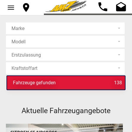
Toggle
navigation
Marke
Modell
Erstzulassung
Kraftstoffart
Fahrzeuge gefunden
138
Aktuelle Fahrzeugangebote
CITROEN C5 AIRCROSS