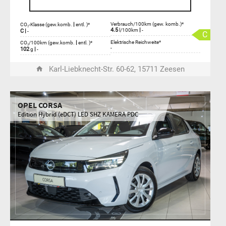
|
Verbrauch/100km (gew. komb.)*
CO₂-Klasse (gew.komb.
entl. )*
4.5
|
l/100km
-
C
|
-
C
|
Elektrische Reichweite*
CO₂/100km (gew.komb.
entl. )*
-
102
|
g
-
Karl-Liebknecht-Str. 60-62, 15711 Zeesen
OPEL CORSA
Edition Hybrid (eDCT) LED SHZ KAMERA PDC