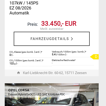
107kW / 145PS
EZ 08/2026
Automatik
33.450,- EUR
Preis:
MwSt. ausweisbar
FAHRZEUGDETAILS
|
Verbrauch/100km (gew. komb.)*
CO₂-Klasse (gew.komb.
entl. )*
5.4
|
l/100km
-
D
|
-
D
|
Elektrische Reichweite*
CO₂/100km (gew.komb.
entl. )*
-
122
|
g
-
Karl-Liebknecht-Str. 60-62, 15711 Zeesen
OPEL CORSA
Edition Hybrid (eDCT) LED SHZ KAMERA PDC