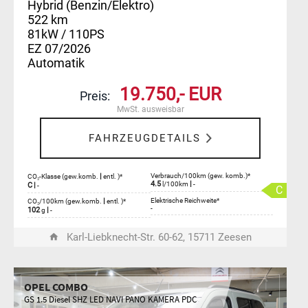
Hybrid (Benzin/Elektro)
522 km
81kW / 110PS
EZ 07/2026
Automatik
19.750,- EUR
Preis:
MwSt. ausweisbar
FAHRZEUGDETAILS
|
Verbrauch/100km (gew. komb.)*
CO₂-Klasse (gew.komb.
entl. )*
4.5
|
l/100km
-
C
|
-
C
|
Elektrische Reichweite*
CO₂/100km (gew.komb.
entl. )*
-
102
|
g
-
Karl-Liebknecht-Str. 60-62, 15711 Zeesen
OPEL COMBO
GS 1.5 Diesel SHZ LED NAVI PANO KAMERA PDC