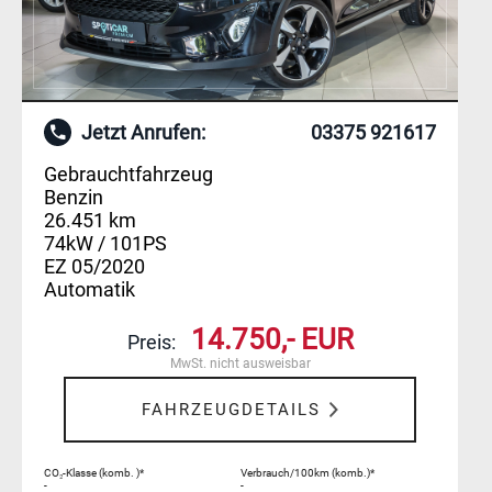
Jetzt Anrufen:
03375 921617
Gebrauchtfahrzeug
Benzin
26.451 km
74kW / 101PS
EZ 05/2020
Automatik
14.750,- EUR
Preis:
MwSt. nicht ausweisbar
FAHRZEUGDETAILS
CO₂-Klasse (komb. )*
Verbrauch/100km (komb.)*
-
-