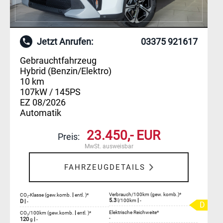
Jetzt Anrufen:
03375 921617
Gebrauchtfahrzeug
Hybrid (Benzin/Elektro)
10 km
107kW / 145PS
EZ 08/2026
Automatik
23.450,- EUR
Preis:
MwSt. ausweisbar
FAHRZEUGDETAILS
|
Verbrauch/100km (gew. komb.)*
CO₂-Klasse (gew.komb.
entl. )*
5.3
|
l/100km
-
D
|
-
D
|
Elektrische Reichweite*
CO₂/100km (gew.komb.
entl. )*
-
120
|
g
-