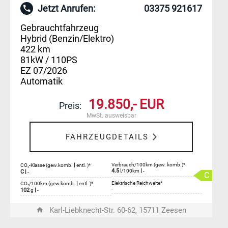
Jetzt Anrufen:
03375 921617
Gebrauchtfahrzeug
Hybrid (Benzin/Elektro)
422 km
81kW / 110PS
EZ 07/2026
Automatik
19.850,- EUR
Preis:
MwSt. ausweisbar
FAHRZEUGDETAILS
|
Verbrauch/100km (gew. komb.)*
CO₂-Klasse (gew.komb.
entl. )*
4.5
|
l/100km
-
C
|
-
C
|
Elektrische Reichweite*
CO₂/100km (gew.komb.
entl. )*
-
102
|
g
-
Karl-Liebknecht-Str. 60-62, 15711 Zeesen