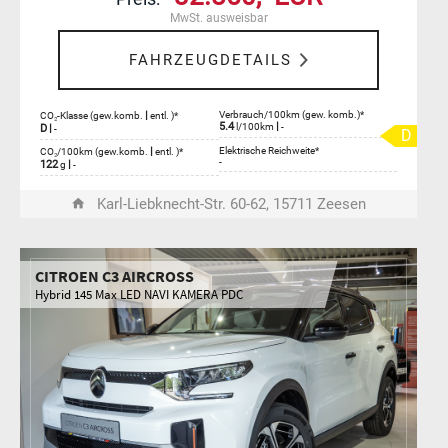
MwSt. ausweisbar
FAHRZEUGDETAILS
|
Verbrauch/100km (gew. komb.)*
CO₂-Klasse (gew.komb.
entl. )*
5.4
|
l/100km
-
D
|
-
D
|
Elektrische Reichweite*
CO₂/100km (gew.komb.
entl. )*
-
122
|
g
-
Karl-Liebknecht-Str. 60-62, 15711 Zeesen
CITROEN C3 AIRCROSS
Hybrid 145 Max LED NAVI KAMERA PDC