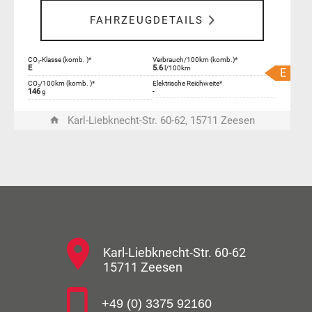
FAHRZEUGDETAILS
CO₂-Klasse (komb. )*
Verbrauch/100km (komb.)*
E
5.6
l/100km
E
CO₂/100km (komb. )*
Elektrische Reichweite*
146
-
g
Karl-Liebknecht-Str. 60-62, 15711 Zeesen
Karl-Liebknecht-Str. 60-62
15711 Zeesen
+49 (0) 3375 92160